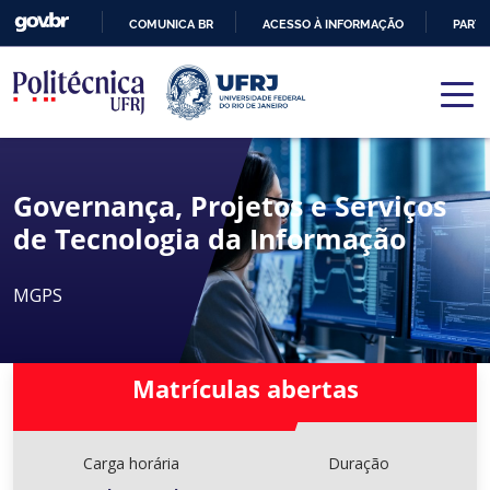
COMUNICA BR
ACESSO À INFORMAÇÃO
PARTI
IR
PARA
O
CONTEÚDO
Governança, Projetos e Serviços
de Tecnologia da Informação
MGPS
Matrículas abertas
Carga horária
Duração