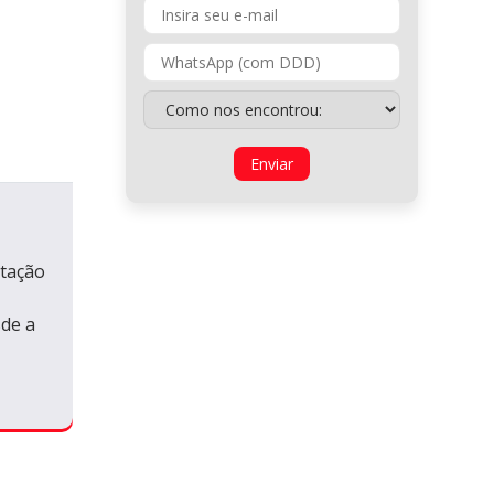
,
ntação
sde a