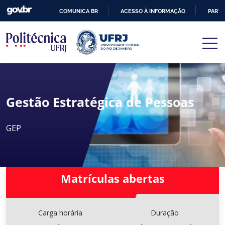
COMUNICA BR
ACESSO À INFORMAÇÃO
PARTI
IR
PARA
O
CONTEÚDO
Gestão Estratégica de Pessoas
GEP
Matrículas abertas
Carga horária
Duração