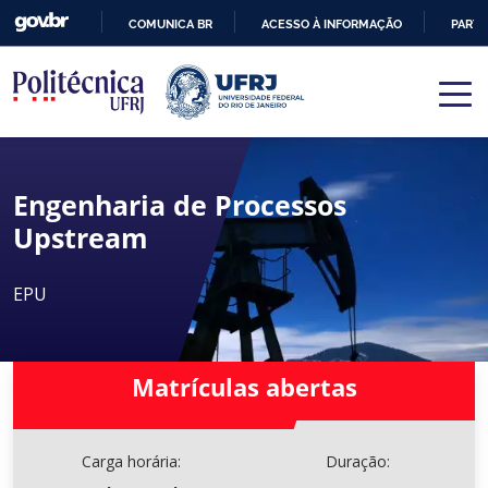
COMUNICA BR
ACESSO À INFORMAÇÃO
PARTI
IR
PARA
O
CONTEÚDO
Engenharia de Processos
Upstream
EPU
Matrículas abertas
Carga horária:
Duração: