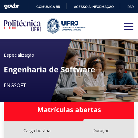
COMUNICA BR
ACESSO À INFORMAÇÃO
PARTI
IR
PARA
O
CONTEÚDO
Especialização
Engenharia de Software
ENGSOFT
Matrículas abertas
Carga horária
Duração