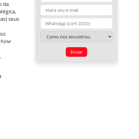
o da
tégica,
vas) seus
uso
hine
,
a