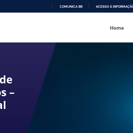
COMUNICA BR
ACESSO À INFORMAÇÃ
IR
PARA
Home
O
CONTEÚDO
 de
s –
al