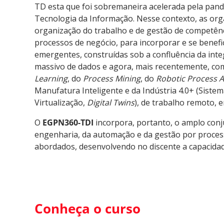
TD esta que foi
sobremaneira acelerada pela pan
Tecnologia da Informação. Nesse contexto, as orga
organização do trabalho e de gestão de competênci
processos de negócio, para incorporar
e se benefi
emergentes,
construídas
sob a confluência
da inte
massivo de dados e agora, mais recentemente, com o
Learning
, do
Process Mining
, do
Robotic Process 
Manufatura Inteligente e da Indústria 4.0+ (Sistem
Virtualização,
Digital Twins
), de trabalho remoto, e
O
EGPN360-TDI
incorpora, portanto, o amplo conju
engenharia, da automação e da gestão por proces
abordados, desenvolvendo no discente a capacidad
Conheça o curso