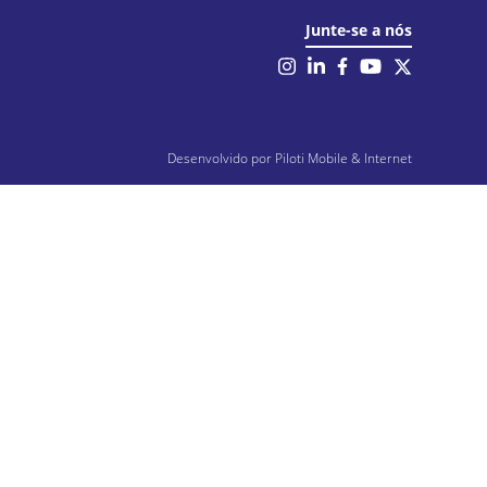
il
Junte-se a nós
Desenvolvido por
Piloti Mobile & Internet