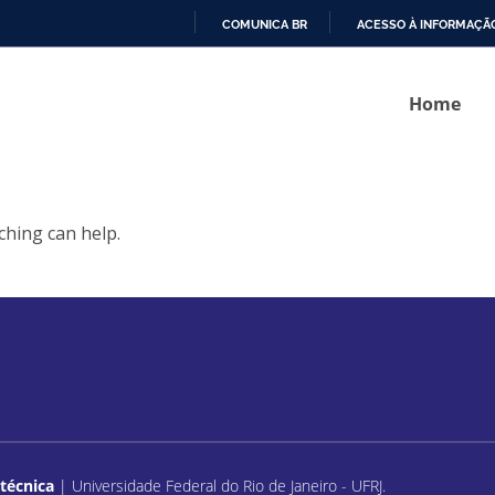
COMUNICA BR
ACESSO À INFORMAÇÃ
IR
PARA
Home
O
CONTEÚDO
ching can help.
itécnica
| Universidade Federal do Rio de Janeiro - UFRJ.