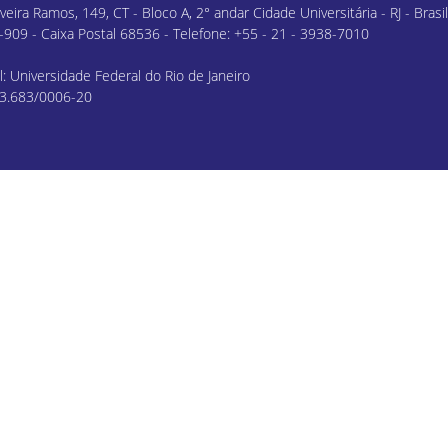
veira Ramos, 149, CT - Bloco A, 2° andar Cidade Universitária - RJ - Bras
909 - Caixa Postal 68536 - Telefone: +55 - 21 - 3938-7010
l: Universidade Federal do Rio de Janeiro
63.683/0006-20