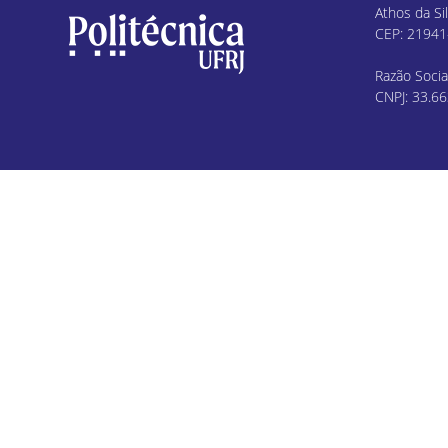
Athos da Sil
CEP: 21941-
Razão Socia
CNPJ: 33.6